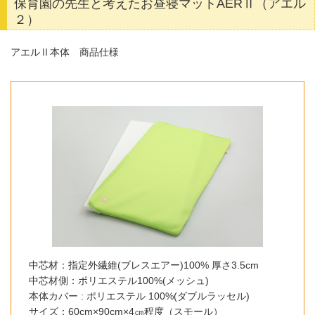
保育園の先生と考えたお昼寝マットAERⅡ（アエル
２）
アエルⅡ本体 商品仕様
中芯材：指定外繊維(ブレスエアー)100% 厚さ3.5cm
中芯材側：ポリエステル100%(メッシュ)
本体カバー : ポリエステル 100%(ダブルラッセル)
サイズ：60cm×90cm×4㎝程度（スモール）