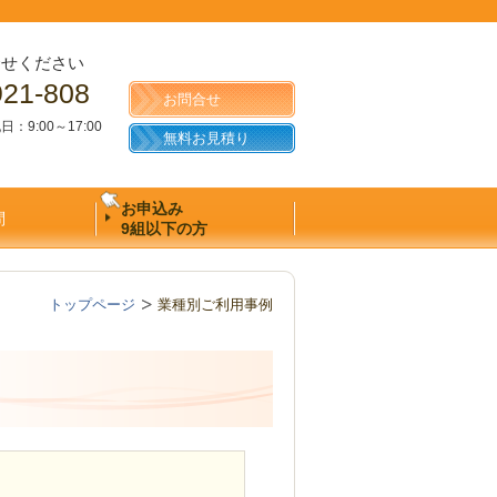
合せください
921-808
お問合せ
：9:00～17:00
無料お見積り
日
お申込み
問
9組以下の方
トップページ
業種別ご利用事例
。