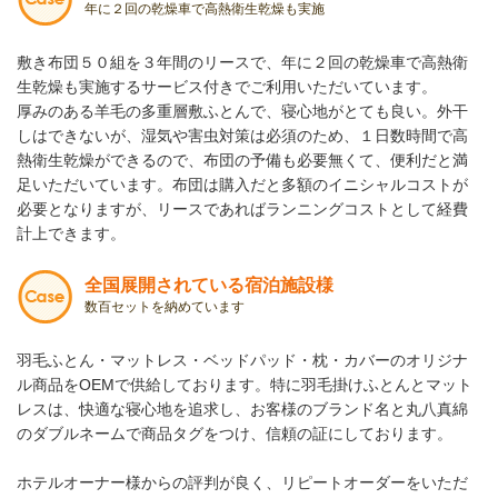
年に２回の乾燥車で高熱衛生乾燥も実施
敷き布団５０組を３年間のリースで、年に２回の乾燥車で高熱衛
生乾燥も実施するサービス付きでご利用いただいています。
厚みのある羊毛の多重層敷ふとんで、寝心地がとても良い。外干
しはできないが、湿気や害虫対策は必須のため、１日数時間で高
熱衛生乾燥ができるので、布団の予備も必要無くて、便利だと満
足いただいています。布団は購入だと多額のイニシャルコストが
必要となりますが、リースであればランニングコストとして経費
計上できます。
全国展開されている宿泊施設様
数百セットを納めています
羽毛ふとん・マットレス・ベッドパッド・枕・カバーのオリジナ
ル商品をOEMで供給しております。特に羽毛掛けふとんとマット
レスは、快適な寝心地を追求し、お客様のブランド名と丸八真綿
のダブルネームで商品タグをつけ、信頼の証にしております。
ホテルオーナー様からの評判が良く、リピートオーダーをいただ